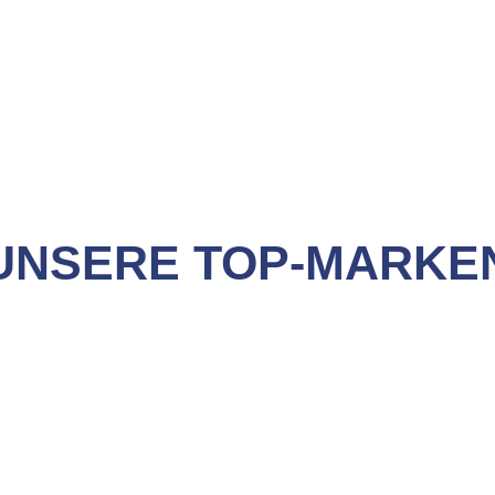
ung & Neukauf jederzeit sponta
eparaturannahme ausschließlich nach Terminvereinbarun
UNSERE TOP-MARKE