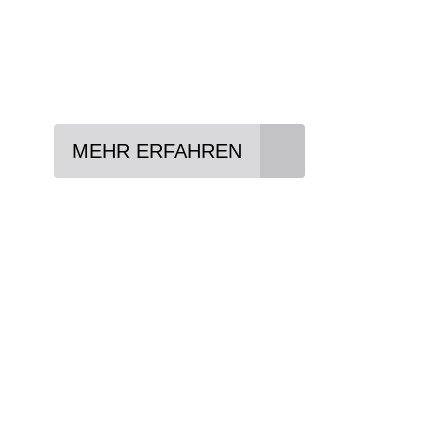
Lieblings-Bike aussuchen
Vertrag abschließen
Abholen und Spaß haben
MEHR ERFAHREN