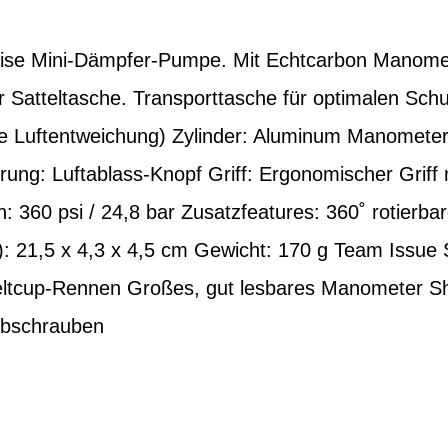
se Mini-Dämpfer-Pumpe. Mit Echtcarbon Manomet
r Satteltasche. Transporttasche für optimalen Schut
ne Luftentweichung) Zylinder: Aluminum Manometer
erung: Luftablass-Knopf Griff: Ergonomischer Griff
360 psi / 24,8 bar Zusatzfeatures: 360˚ rotierbar
: 21,5 x 4,3 x 4,5 cm Gewicht: 170 g Team Issue S
eltcup-Rennen Großes, gut lesbares Manometer Sh
Abschrauben