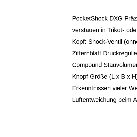
PocketShock DXG Präzi
verstauen in Trikot- ode
Kopf: Shock-Ventil (oh
Ziffernblatt Druckreguli
Compound Stauvolumen: 
Knopf Größe (L x B x H)
Erkenntnissen vieler W
Luftentweichung beim 