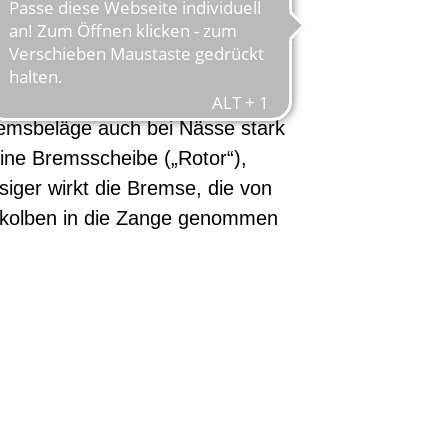
emswirkung durch geringe
gute Dosierbarkeit aus; durch
Nabe sind sie gut vor
ützt, durch den hohen
emsbeläge auch bei Nässe stark
ine Bremsscheibe („Rotor“),
siger wirkt die Bremse, die von
skolben in die Zange genommen