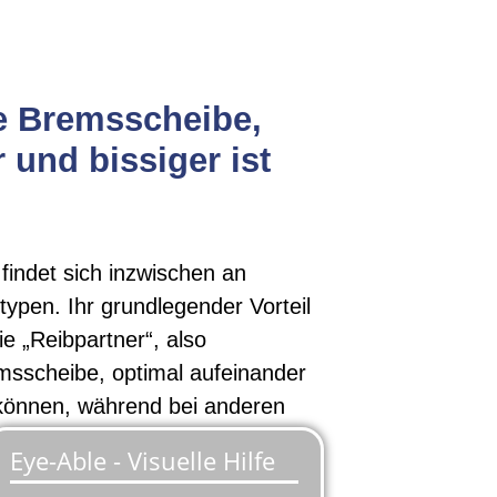
ie Bremsscheibe,
 und bissiger ist
indet sich inzwischen an
typen. Ihr grundlegender Vorteil
ie „Reibpartner“, also
sscheibe, optimal aufeinander
önnen, während bei anderen
romisse nötig sind.
te Scheibenbremsen zeichnen